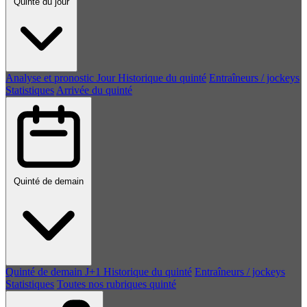
Quinté du jour
Analyse et pronostic
Jour
Historique du quinté
Entraîneurs / jockeys
Statistiques
Arrivée du quinté
Quinté de demain
Quinté de demain
J+1
Historique du quinté
Entraîneurs / jockeys
Statistiques
Toutes nos rubriques quinté