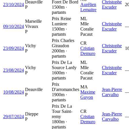
Deauville
Foret De Bord
Christophe
23/10/2024
Aurélien
20
P
1500m ·
Escuder
Lemaitre
partants
Prix Reine
ML
Marseille
Lumiere
Mlle
Christophe
09/10/2024
Vivaux
1500m ·
Coralie
Escuder
P
partants
Pacaut
Prix Charles
CR
Vichy
Giraudon
Christophe
23/09/2024
Cristian
16
P
2000m ·
Escuder
Demuro
partants
Prix De La
ML
Vichy
Source Lardy
Mlle
Christophe
23/08/2024
P
1600m ·
Coralie
Escuder
partants
Pacaut
Prix
MA
Deauville
D'arromanches
Jean-Pierre
10/08/2024
Maxime
P
1900m ·
Carvalho
Guyon
partants
Prix De La
Tour Saint-
CR
Dieppe
Jean-Pierre
29/07/2024
remy
Cristian
P
Carvalho
1800m ·
Demuro
partants