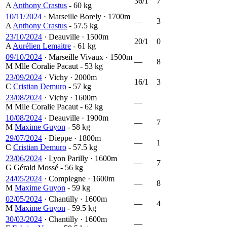
36/1
7
A
Anthony Crastus
- 60 kg
10/11/2024
·
Marseille Borely
·
1700m
—
3
A
Anthony Crastus
- 57.5 kg
23/10/2024
·
Deauville
·
1500m
20/1
0
A
Aurélien Lemaitre
- 61 kg
09/10/2024
·
Marseille Vivaux
·
1500m
—
8
M
Mlle Coralie Pacaut
- 53 kg
23/09/2024
·
Vichy
·
2000m
16/1
3
C
Cristian Demuro
- 57 kg
23/08/2024
·
Vichy
·
1600m
—
M
Mlle Coralie Pacaut
- 62 kg
10/08/2024
·
Deauville
·
1900m
—
7
M
Maxime Guyon
- 58 kg
29/07/2024
·
Dieppe
·
1800m
—
1
C
Cristian Demuro
- 57.5 kg
23/06/2024
·
Lyon Parilly
·
1600m
—
7
G
Gérald Mossé
- 56 kg
24/05/2024
·
Compiegne
·
1600m
—
8
M
Maxime Guyon
- 59 kg
02/05/2024
·
Chantilly
·
1600m
—
4
M
Maxime Guyon
- 59.5 kg
30/03/2024
·
Chantilly
·
1600m
—