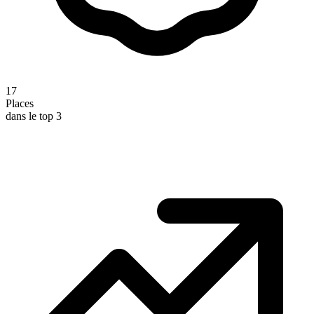
17
Places
dans le top 3