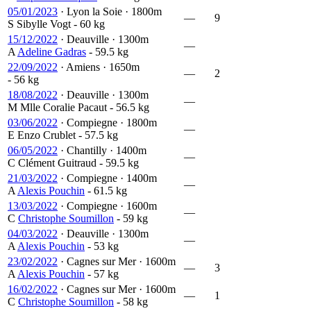
05/01/2023
·
Lyon la Soie
·
1800m
—
9
S
Sibylle Vogt
- 60 kg
15/12/2022
·
Deauville
·
1300m
—
A
Adeline Gadras
- 59.5 kg
22/09/2022
·
Amiens
·
1650m
—
2
- 56 kg
18/08/2022
·
Deauville
·
1300m
—
M
Mlle Coralie Pacaut
- 56.5 kg
03/06/2022
·
Compiegne
·
1800m
—
E
Enzo Crublet
- 57.5 kg
06/05/2022
·
Chantilly
·
1400m
—
C
Clément Guitraud
- 59.5 kg
21/03/2022
·
Compiegne
·
1400m
—
A
Alexis Pouchin
- 61.5 kg
13/03/2022
·
Compiegne
·
1600m
—
C
Christophe Soumillon
- 59 kg
04/03/2022
·
Deauville
·
1300m
—
A
Alexis Pouchin
- 53 kg
23/02/2022
·
Cagnes sur Mer
·
1600m
—
3
A
Alexis Pouchin
- 57 kg
16/02/2022
·
Cagnes sur Mer
·
1600m
—
1
C
Christophe Soumillon
- 58 kg