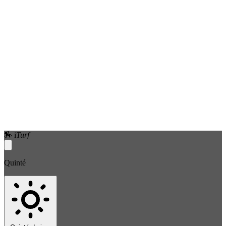
🏇
i
Turf
Quinté