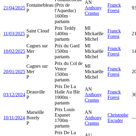
AN
Fontainebleau
(Prix de
Franck
21/04/2025
Anthony
93
P
l'Aqueduc)
Foresi
Crastus
1600m ·
partants
Prix Teddy
MI
Saint Cloud
Franck
11/03/2025
1400m ·
Mickaëlle
21
P
Foresi
partants
Michel
Cagnes sur
Prix du Gard
MI
Franck
10/02/2025
Mer
1500m ·
Mickaëlle
14
Foresi
P
partants
Michel
Prix du Col de
Cagnes sur
MI
Vence
Franck
20/01/2025
Mer
Mickaëlle
20
1500m ·
Foresi
P
Michel
partants
Prix De La
AN
Deauville
Halle Au Ble
Franck
03/12/2024
Anthony
36
P
1900m ·
Foresi
Crastus
partants
Prix Louis
Marseille
AN
Espanet
Christophe
10/11/2024
Borely
Anthony
1700m ·
Escuder
P
Crastus
partants
Prix De La
AU