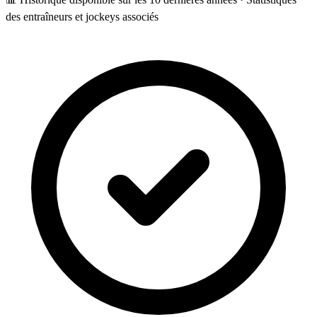
des entraîneurs et jockeys associés