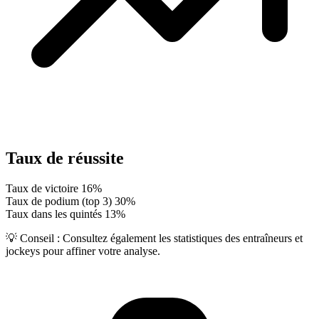
Taux de réussite
Taux de victoire
16%
Taux de podium (top 3)
30%
Taux dans les quintés
13%
💡 Conseil :
Consultez également les statistiques des entraîneurs et
jockeys pour affiner votre analyse.