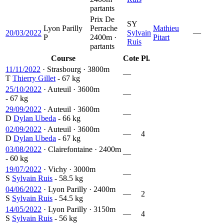
partants
Prix De
SY
Lyon Parilly
Perrache
Mathieu
20/03/2022
Sylvain
—
P
2400m ·
Pitart
Ruis
partants
Course
Cote
Pl.
11/11/2022
·
Strasbourg
·
3800m
—
T
Thierry Gillet
- 67 kg
25/10/2022
·
Auteuil
·
3600m
—
- 67 kg
29/09/2022
·
Auteuil
·
3600m
—
D
Dylan Ubeda
- 66 kg
02/09/2022
·
Auteuil
·
3600m
—
4
D
Dylan Ubeda
- 67 kg
03/08/2022
·
Clairefontaine
·
2400m
—
- 60 kg
19/07/2022
·
Vichy
·
3000m
—
S
Sylvain Ruis
- 58.5 kg
04/06/2022
·
Lyon Parilly
·
2400m
—
2
S
Sylvain Ruis
- 54.5 kg
14/05/2022
·
Lyon Parilly
·
3150m
—
4
S
Sylvain Ruis
- 56 kg