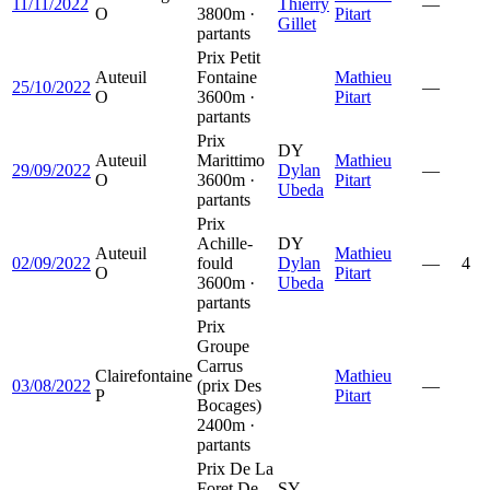
11/11/2022
Thierry
—
O
3800m ·
Pitart
Gillet
partants
Prix Petit
Auteuil
Fontaine
Mathieu
25/10/2022
—
O
3600m ·
Pitart
partants
Prix
DY
Auteuil
Marittimo
Mathieu
29/09/2022
Dylan
—
O
3600m ·
Pitart
Ubeda
partants
Prix
Achille-
DY
Auteuil
Mathieu
02/09/2022
fould
Dylan
—
4
O
Pitart
3600m ·
Ubeda
partants
Prix
Groupe
Carrus
Clairefontaine
Mathieu
03/08/2022
(prix Des
—
P
Pitart
Bocages)
2400m ·
partants
Prix De La
Foret De
SY