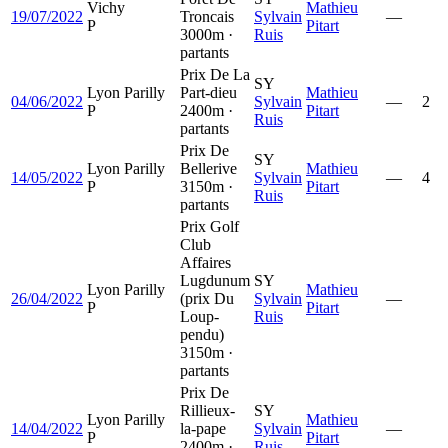
Vichy
Mathieu
19/07/2022
Troncais
Sylvain
—
P
Pitart
3000m ·
Ruis
partants
Prix De La
SY
Lyon Parilly
Part-dieu
Mathieu
04/06/2022
Sylvain
—
2
P
2400m ·
Pitart
Ruis
partants
Prix De
SY
Lyon Parilly
Bellerive
Mathieu
14/05/2022
Sylvain
—
4
P
3150m ·
Pitart
Ruis
partants
Prix Golf
Club
Affaires
Lugdunum
SY
Lyon Parilly
Mathieu
26/04/2022
(prix Du
Sylvain
—
P
Pitart
Loup-
Ruis
pendu)
3150m ·
partants
Prix De
Rillieux-
SY
Lyon Parilly
Mathieu
14/04/2022
la-pape
Sylvain
—
P
Pitart
2400m ·
Ruis