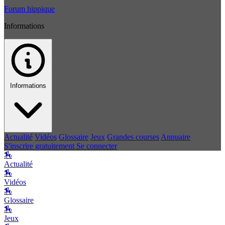
Forum hippique
Informations
Informations
Actualité
Vidéos
Glossaire
Jeux
Grandes courses
Annuaire
S'inscrire gratuitement
Se connecter
🏇
Actualité
🏇
Vidéos
🏇
Glossaire
🏇
Jeux