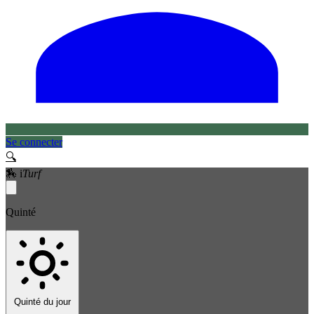
Se connecter
🔍
🏇
i
Turf
Quinté
Quinté du jour