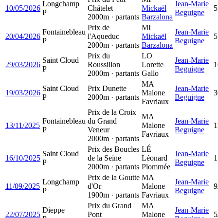
Longchamp
Jean-Marie
10/05/2026
Châtelet
Mickaël
5
P
Beguigne
2000m · partants
Barzalona
Prix de
MI
Fontainebleau
Jean-Marie
20/04/2026
l'Aqueduc
Mickaël
5
P
Beguigne
2000m · partants
Barzalona
Prix du
LO
Saint Cloud
Jean-Marie
29/03/2026
Roussillon
Lorette
1
P
Beguigne
2000m · partants
Gallo
MA
Saint Cloud
Prix Dunette
Jean-Marie
19/03/2026
Malone
3
P
2000m · partants
Beguigne
Favriaux
Prix de la Croix
MA
Fontainebleau
du Grand
Jean-Marie
13/11/2025
Malone
1
P
Veneur
Beguigne
Favriaux
2000m · partants
Prix des Boucles
LÉ
Saint Cloud
Jean-Marie
16/10/2025
de la Seine
Léonard
1
P
Beguigne
2000m · partants
Plommée
Prix de la Goutte
MA
Longchamp
Jean-Marie
11/09/2025
d'Or
Malone
9
P
Beguigne
1900m · partants
Favriaux
Prix du Grand
MA
Dieppe
Jean-Marie
22/07/2025
Pont
Malone
5