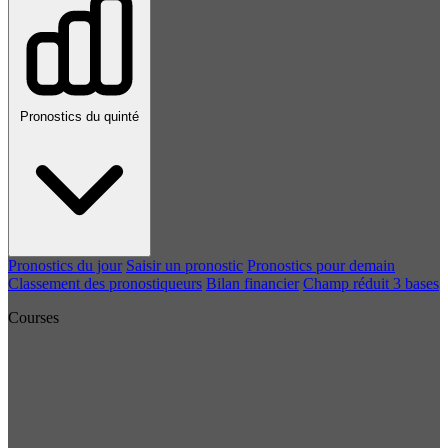
Pronostics du quinté
Pronostics du jour
Saisir un pronostic
Pronostics pour demain
Classement des pronostiqueurs
Bilan financier
Champ réduit 3 bases
Courses