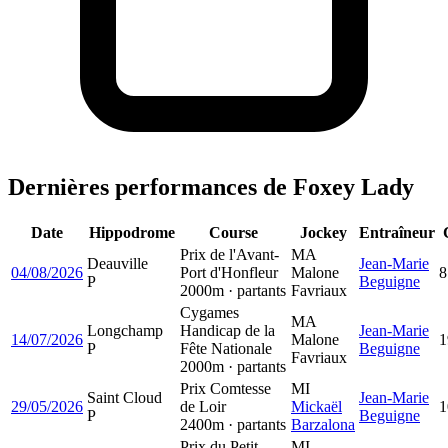
Dernières performances de Foxey Lady
Date
Hippodrome
Course
Jockey
Entraîneur
Prix de l'Avant-
MA
Deauville
Jean-Marie
04/08/2026
Port d'Honfleur
Malone
8
P
Beguigne
2000m · partants
Favriaux
Cygames
MA
Longchamp
Handicap de la
Jean-Marie
14/07/2026
Malone
1
P
Fête Nationale
Beguigne
Favriaux
2000m · partants
Prix Comtesse
MI
Saint Cloud
Jean-Marie
29/05/2026
de Loir
Mickaël
1
P
Beguigne
2400m · partants
Barzalona
Prix du Petit
MI