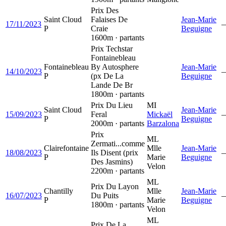
Prix Des
Saint Cloud
Falaises De
Jean-Marie
17/11/2023
P
Craie
Beguigne
1600m · partants
Prix Techstar
Fontainebleau
Fontainebleau
By Autosphere
Jean-Marie
14/10/2023
P
(px De La
Beguigne
Lande De Br
1800m · partants
Prix Du Lieu
MI
Saint Cloud
Jean-Marie
15/09/2023
Feral
Mickaël
P
Beguigne
2000m · partants
Barzalona
Prix
ML
Zermati...comme
Clairefontaine
Mlle
Jean-Marie
18/08/2023
Ils Disent (prix
P
Marie
Beguigne
Des Jasmins)
Velon
2200m · partants
ML
Prix Du Layon
Chantilly
Mlle
Jean-Marie
16/07/2023
Du Puits
P
Marie
Beguigne
1800m · partants
Velon
ML
Prix De La