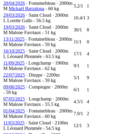
20/04/2026
·
Fontainebleau
·
2000m
5.2/1
1
M
Mickaël Barzalona
- 60 kg
29/03/2026
·
Saint Cloud
·
2000m
10.4/1
3
L
Lorette Gallo
- 56.5 kg
19/03/2026
·
Saint Cloud
·
2000m
30/1
8
M
Malone Favriaux
- 51 kg
13/11/2025
·
Fontainebleau
·
2000m
11/1
0
M
Malone Favriaux
- 59 kg
16/10/2025
·
Saint Cloud
·
2000m
17/1
4
L
Léonard Plommée
- 63.5 kg
11/09/2025
·
Longchamp
·
1900m
9/1
1
M
Malone Favriaux
- 62 kg
22/07/2025
·
Dieppe
·
2200m
5/1
9
M
Malone Favriaux
- 59 kg
09/06/2025
·
Compiegne
·
2000m
6/1
1
- 59 kg
07/05/2025
·
Longchamp
·
2000m
4.5/1
4
M
Malone Favriaux
- 55.5 kg
01/04/2025
·
Fontainebleau
·
2000m
7.9/1
2
M
Malone Favriaux
- 60 kg
11/03/2025
·
Saint Cloud
·
2100m
12/1
3
L
Léonard Plommée
- 54.5 kg