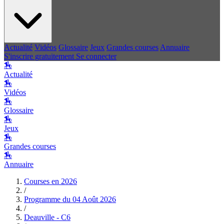
Actualité
Vidéos
Glossaire
Jeux
Grandes courses
Annuaire
S'inscrire gratuitement
Se connecter
🏇
Actualité
🏇
Vidéos
🏇
Glossaire
🏇
Jeux
🏇
Grandes courses
🏇
Annuaire
Courses en
2026
/
Programme du
04 Août 2026
/
Deauville - C6