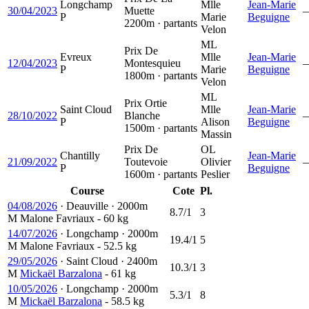
Longchamp
Mlle
Jean-Marie
30/04/2023
Muette
P
Marie
Beguigne
2200m · partants
Velon
ML
Prix De
Evreux
Mlle
Jean-Marie
12/04/2023
Montesquieu
P
Marie
Beguigne
1800m · partants
Velon
ML
Prix Ortie
Saint Cloud
Mlle
Jean-Marie
28/10/2022
Blanche
P
Alison
Beguigne
1500m · partants
Massin
Prix De
OL
Chantilly
Jean-Marie
21/09/2022
Toutevoie
Olivier
P
Beguigne
1600m · partants
Peslier
Course
Cote
Pl.
04/08/2026
·
Deauville
·
2000m
8.7/1
3
M
Malone Favriaux
- 60 kg
14/07/2026
·
Longchamp
·
2000m
19.4/1
5
M
Malone Favriaux
- 52.5 kg
29/05/2026
·
Saint Cloud
·
2400m
10.3/1
3
M
Mickaël Barzalona
- 61 kg
10/05/2026
·
Longchamp
·
2000m
5.3/1
8
M
Mickaël Barzalona
- 58.5 kg