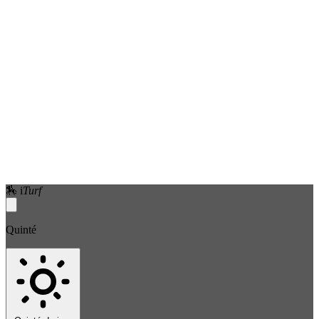
🏇
i
Turf
Quinté