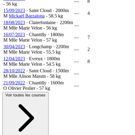
—
8
- 56 kg
15/09/2023
·
Saint Cloud
·
2000m
—
4
M
Mickaël Barzalona
- 58.5 kg
18/08/2023
·
Clairefontaine
·
2200m
—
M
Mlle Marie Velon
- 56 kg
16/07/2023
·
Chantilly
·
1800m
—
7
M
Mlle Marie Velon
- 57 kg
30/04/2023
·
Longchamp
·
2200m
—
2
M
Mlle Marie Velon
- 55.5 kg
12/04/2023
·
Evreux
·
1800m
—
8
M
Mlle Marie Velon
- 54.5 kg
28/10/2022
·
Saint Cloud
·
1500m
—
M
Mlle Alison Massin
- 58 kg
21/09/2022
·
Chantilly
·
1600m
—
O
Olivier Peslier
- 57 kg
Voir toutes les courses