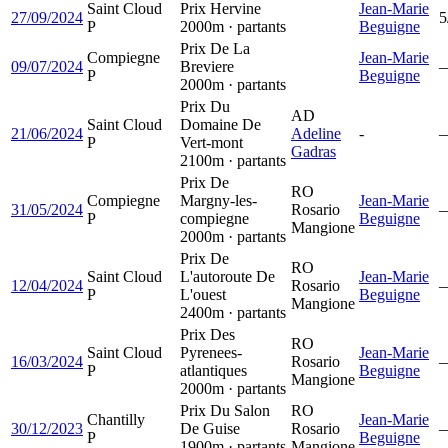
Saint Cloud
Prix Hervine
Jean-Marie
27/09/2024
5
P
2000m · partants
Beguigne
Prix De La
Compiegne
Jean-Marie
09/07/2024
Breviere
P
Beguigne
2000m · partants
Prix Du
AD
Saint Cloud
Domaine De
21/06/2024
Adeline
-
P
Vert-mont
Gadras
2100m · partants
Prix De
RO
Compiegne
Margny-les-
Jean-Marie
31/05/2024
Rosario
P
compiegne
Beguigne
Mangione
2000m · partants
Prix De
RO
Saint Cloud
L'autoroute De
Jean-Marie
12/04/2024
Rosario
P
L'ouest
Beguigne
Mangione
2400m · partants
Prix Des
RO
Saint Cloud
Pyrenees-
Jean-Marie
16/03/2024
Rosario
P
atlantiques
Beguigne
Mangione
2000m · partants
Prix Du Salon
RO
Chantilly
Jean-Marie
30/12/2023
De Guise
Rosario
P
Beguigne
1900m · partants
Mangione