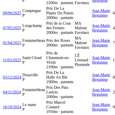
P
Beguigne
2200m · partants
Favriaux
Prix De La
Compiegne
Jean-Marie
09/06/2025
Plaine Du Putois
6
P
Beguigne
2000m · partants
Prix de la Cour
MA
Longchamp
Jean-Marie
07/05/2025
des Fermes
Malone
4
P
Beguigne
2000m · partants
Favriaux
MA
Fontainebleau
Prix des Roses
Jean-Marie
01/04/2025
Malone
7
P
2000m · partants
Beguigne
Favriaux
Prix de
LÉ
Saint Cloud
Chaumont-en-
Jean-Marie
11/03/2025
Léonard
1
P
Vexin
Beguigne
Plommée
2100m · partants
Prix De La
Deauville
Jean-Marie
03/12/2024
Halle Au Ble
8
P
Beguigne
1900m · partants
Prix Des Pins
Fontainebleau
Jean-Marie
04/11/2024
Laricio
2
P
Beguigne
2000m · partants
Prix Marcel
Le mans
Jean-Marie
16/10/2024
Coutard
9
P
Beguigne
1950m · partants