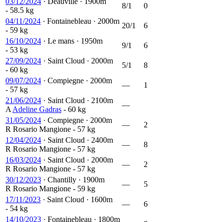
03/12/2024
·
Deauville
·
1900m
8/1
0
- 58.5 kg
04/11/2024
·
Fontainebleau
·
2000m
20/1
6
- 59 kg
16/10/2024
·
Le mans
·
1950m
9/1
6
- 53 kg
27/09/2024
·
Saint Cloud
·
2000m
5/1
8
- 60 kg
09/07/2024
·
Compiegne
·
2000m
—
1
- 57 kg
21/06/2024
·
Saint Cloud
·
2100m
—
A
Adeline Gadras
- 60 kg
31/05/2024
·
Compiegne
·
2000m
—
2
R
Rosario Mangione
- 57 kg
12/04/2024
·
Saint Cloud
·
2400m
—
8
R
Rosario Mangione
- 57 kg
16/03/2024
·
Saint Cloud
·
2000m
—
2
R
Rosario Mangione
- 57 kg
30/12/2023
·
Chantilly
·
1900m
—
5
R
Rosario Mangione
- 59 kg
17/11/2023
·
Saint Cloud
·
1600m
—
6
- 54 kg
14/10/2023
·
Fontainebleau
·
1800m