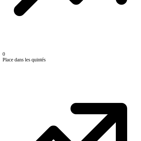
0
Place dans les quintés