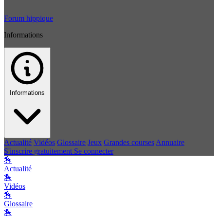
Forum hippique
Informations
Informations
Actualité
Vidéos
Glossaire
Jeux
Grandes courses
Annuaire
S'inscrire gratuitement
Se connecter
🏇
Actualité
🏇
Vidéos
🏇
Glossaire
🏇