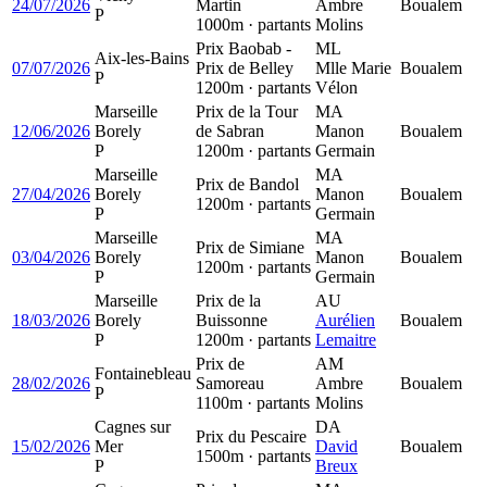
24/07/2026
Martin
Ambre
Boualem
P
1000m · partants
Molins
Prix Baobab -
ML
Aix-les-Bains
07/07/2026
Prix de Belley
Mlle Marie
Boualem
P
1200m · partants
Vélon
Marseille
Prix de la Tour
MA
12/06/2026
Borely
de Sabran
Manon
Boualem
P
1200m · partants
Germain
Marseille
MA
Prix de Bandol
27/04/2026
Borely
Manon
Boualem
1200m · partants
P
Germain
Marseille
MA
Prix de Simiane
03/04/2026
Borely
Manon
Boualem
1200m · partants
P
Germain
Marseille
Prix de la
AU
18/03/2026
Borely
Buissonne
Aurélien
Boualem
P
1200m · partants
Lemaitre
Prix de
AM
Fontainebleau
28/02/2026
Samoreau
Ambre
Boualem
P
1100m · partants
Molins
Cagnes sur
DA
Prix du Pescaire
15/02/2026
Mer
David
Boualem
1500m · partants
P
Breux