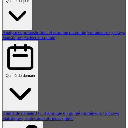
Quinté du jour
Analyse et pronostic
Jour
Historique du quinté
Entraîneurs / jockeys
Statistiques
Arrivée du quinté
Quinté de demain
Quinté de demain
J+1
Historique du quinté
Entraîneurs / jockeys
Statistiques
Toutes nos rubriques quinté