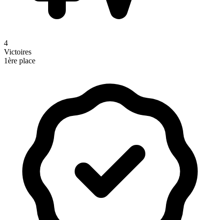
4
Victoires
1ère place