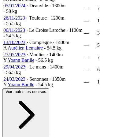
05/01/2024
·
Deauville
·
1300m
—
7
- 58 kg
26/11/2023
·
Toulouse
·
1200m
—
1
- 55.5 kg
06/11/2023
·
Le Croise Laroche
·
1100m
—
3
- 54.5 kg
13/10/2023
·
Compiegne
·
1400m
—
5
A
Aurélien Lemaitre
- 54.5 kg
27/05/2023
·
Moulins
·
1400m
—
7
Y
Yoann Barille
- 56.5 kg
29/04/2023
·
Le mans
·
1400m
—
6
- 56.5 kg
24/03/2023
·
Senonnes
·
1350m
—
1
Y
Yoann Barille
- 54.5 kg
Voir toutes les courses