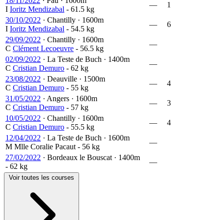
18/11/2022
·
Pau
·
1600m
—
1
I
Ioritz Mendizabal
- 61.5 kg
30/10/2022
·
Chantilly
·
1600m
—
6
I
Ioritz Mendizabal
- 54.5 kg
29/09/2022
·
Chantilly
·
1600m
—
C
Clément Lecoeuvre
- 56.5 kg
02/09/2022
·
La Teste de Buch
·
1400m
—
C
Cristian Demuro
- 62 kg
23/08/2022
·
Deauville
·
1500m
—
4
C
Cristian Demuro
- 55 kg
31/05/2022
·
Angers
·
1600m
—
3
C
Cristian Demuro
- 57 kg
10/05/2022
·
Chantilly
·
1600m
—
4
C
Cristian Demuro
- 55.5 kg
12/04/2022
·
La Teste de Buch
·
1600m
—
M
Mlle Coralie Pacaut
- 56 kg
27/02/2022
·
Bordeaux le Bouscat
·
1400m
—
- 62 kg
Voir toutes les courses