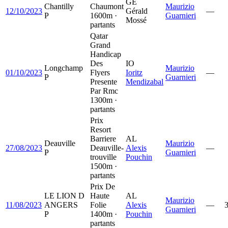
GÉ
Chantilly
Chaumont
Maurizio
12/10/2023
Gérald
—
P
1600m ·
Guarnieri
Mossé
partants
Qatar
Grand
Handicap
Des
IO
Longchamp
Maurizio
01/10/2023
Flyers
Ioritz
—
P
Guarnieri
Presente
Mendizabal
Par Rmc
1300m ·
partants
Prix
Resort
Barriere
AL
Deauville
Maurizio
27/08/2023
Deauville-
Alexis
—
P
Guarnieri
trouville
Pouchin
1500m ·
partants
Prix De
LE LION D
Haute
AL
Maurizio
11/08/2023
ANGERS
Folie
Alexis
—
Guarnieri
P
1400m ·
Pouchin
partants