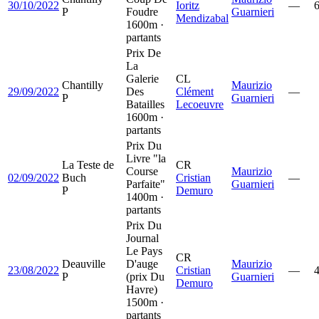
30/10/2022
Ioritz
—
P
Foudre
Guarnieri
Mendizabal
1600m ·
partants
Prix De
La
Galerie
CL
Chantilly
Maurizio
29/09/2022
Des
Clément
—
P
Guarnieri
Batailles
Lecoeuvre
1600m ·
partants
Prix Du
Livre "la
La Teste de
CR
Course
Maurizio
02/09/2022
Buch
Cristian
—
Parfaite"
Guarnieri
P
Demuro
1400m ·
partants
Prix Du
Journal
Le Pays
CR
Deauville
D'auge
Maurizio
23/08/2022
Cristian
—
P
(prix Du
Guarnieri
Demuro
Havre)
1500m ·
partants