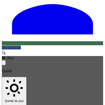
Se connecter
🔍
🏇
i
Turf
Quinté
Quinté du jour