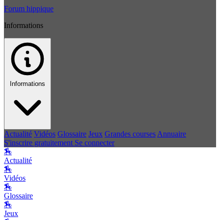
Forum hippique
Informations
Informations
Actualité
Vidéos
Glossaire
Jeux
Grandes courses
Annuaire
S'inscrire gratuitement
Se connecter
🏇
Actualité
🏇
Vidéos
🏇
Glossaire
🏇
Jeux