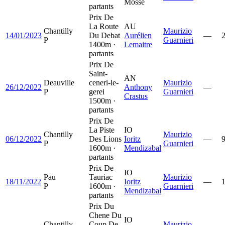
Mossé
partants
Prix De
La Route
AU
Chantilly
Maurizio
14/01/2023
Du Debat
Aurélien
—
P
Guarnieri
1400m ·
Lemaitre
partants
Prix De
Saint-
AN
Deauville
ceneri-le-
Maurizio
26/12/2022
Anthony
—
P
gerei
Guarnieri
Crastus
1500m ·
partants
Prix De
La Piste
IO
Chantilly
Maurizio
06/12/2022
Des Lions
Ioritz
—
P
Guarnieri
1600m ·
Mendizabal
partants
Prix De
IO
Pau
Tauriac
Maurizio
18/11/2022
Ioritz
—
P
1600m ·
Guarnieri
Mendizabal
partants
Prix Du
Chene Du
IO
Chantilly
Coup De
Maurizio