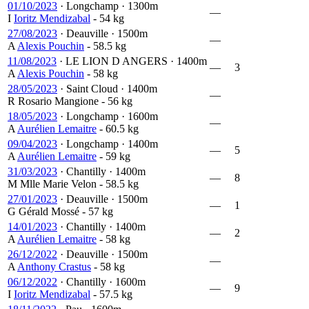
01/10/2023
·
Longchamp
·
1300m
—
I
Ioritz Mendizabal
- 54 kg
27/08/2023
·
Deauville
·
1500m
—
A
Alexis Pouchin
- 58.5 kg
11/08/2023
·
LE LION D ANGERS
·
1400m
—
3
A
Alexis Pouchin
- 58 kg
28/05/2023
·
Saint Cloud
·
1400m
—
R
Rosario Mangione
- 56 kg
18/05/2023
·
Longchamp
·
1600m
—
A
Aurélien Lemaitre
- 60.5 kg
09/04/2023
·
Longchamp
·
1400m
—
5
A
Aurélien Lemaitre
- 59 kg
31/03/2023
·
Chantilly
·
1400m
—
8
M
Mlle Marie Velon
- 58.5 kg
27/01/2023
·
Deauville
·
1500m
—
1
G
Gérald Mossé
- 57 kg
14/01/2023
·
Chantilly
·
1400m
—
2
A
Aurélien Lemaitre
- 58 kg
26/12/2022
·
Deauville
·
1500m
—
A
Anthony Crastus
- 58 kg
06/12/2022
·
Chantilly
·
1600m
—
9
I
Ioritz Mendizabal
- 57.5 kg