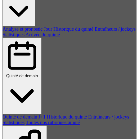
Analyse et pronostic
Jour
Historique du quinté
Entraîneurs / jockeys
Statistiques
Arrivée du quinté
Quinté de demain
Quinté de demain
J+1
Historique du quinté
Entraîneurs / jockeys
Statistiques
Toutes nos rubriques quinté