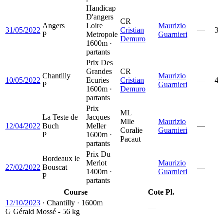
Handicap
D'angers
CR
Angers
Loire
Maurizio
31/05/2022
Cristian
—
P
Metropole
Guarnieri
Demuro
1600m ·
partants
Prix Des
Grandes
CR
Chantilly
Maurizio
10/05/2022
Ecuries
Cristian
—
P
Guarnieri
1600m ·
Demuro
partants
Prix
ML
La Teste de
Jacques
Mlle
Maurizio
12/04/2022
Buch
Meller
—
Coralie
Guarnieri
P
1600m ·
Pacaut
partants
Prix Du
Bordeaux le
Merlot
Maurizio
27/02/2022
Bouscat
—
1400m ·
Guarnieri
P
partants
Course
Cote
Pl.
12/10/2023
·
Chantilly
·
1600m
—
G
Gérald Mossé
- 56 kg