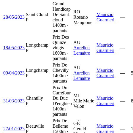
Grand
Handicap
RO
Saint Cloud
De Saint-
Maurizio
28/05/2023
Rosario
—
P
cloud
Guarnieri
Mangione
1400m ·
partants
Prix Des
Quinze-
AU
Longchamp
Maurizio
18/05/2023
vingts
Aurélien
—
P
Guarnieri
1600m ·
Lemaitre
partants
Prix De
AU
Longchamp
Chevilly
Maurizio
09/04/2023
Aurélien
—
P
1400m ·
Guarnieri
Lemaitre
partants
Prix Du
Carrefour
ML
Chantilly
Du Duc
Maurizio
31/03/2023
Mlle Marie
—
P
D'enghien
Guarnieri
Velon
1400m ·
partants
Prix De
GÉ
Deauville
Belleme
Maurizio
27/01/2023
Gérald
—
P
1500m ·
Guarnieri