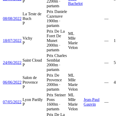
P
2200m ·
Bachelot
partants
Prix Daniele
La Teste de
Cazenave
08/08/2022
Buch
—
1900m ·
P
partants
Prix De La
ML
Foret De
Vichy
Mlle
18/07/2022
Munet
—
1
P
Marie
2000m ·
Velon
partants
Prix Charles
Saint Cloud
Semblat
24/06/2022
—
5
P
2000m ·
partants
Prix De
ML
Salon de
Provence
Mlle
06/06/2022
Provence
—
4
2000m ·
Marie
P
partants
Velon
Prix Steiner
ML
Lyon Parilly
Pons
Mlle
Jean-Paul
07/05/2022
—
P
1600m ·
Marie
Gauvin
partants
Velon
Prix De La