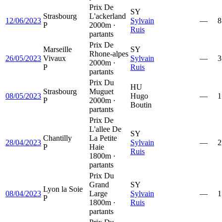
Prix De
SY
Strasbourg
L'ackerland
12/06/2023
Sylvain
—
8
P
2000m ·
Ruis
partants
Prix De
Marseille
SY
Rhone-alpes
26/05/2023
Vivaux
Sylvain
—
3
2000m ·
P
Ruis
partants
Prix Du
HU
Strasbourg
Muguet
08/05/2023
Hugo
—
1
P
2000m ·
Boutin
partants
Prix De
L'allee De
SY
Chantilly
La Petite
28/04/2023
Sylvain
—
2
P
Haie
Ruis
1800m ·
partants
Prix Du
Grand
SY
Lyon la Soie
08/04/2023
Large
Sylvain
—
1
P
1800m ·
Ruis
partants