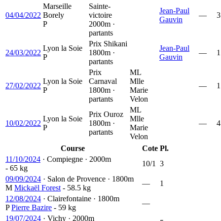
Marseille
Sainte-
Jean-Paul
04/04/2022
Borely
victoire
—
3
Gauvin
P
2000m ·
partants
Prix Shikani
Lyon la Soie
Jean-Paul
24/03/2022
1800m ·
—
1
P
Gauvin
partants
Prix
ML
Lyon la Soie
Carnaval
Mlle
27/02/2022
—
1
P
1800m ·
Marie
partants
Velon
ML
Prix Ouroz
Lyon la Soie
Mlle
10/02/2022
1800m ·
—
4
P
Marie
partants
Velon
Course
Cote
Pl.
11/10/2024
·
Compiegne
·
2000m
10/1
3
- 65 kg
09/09/2024
·
Salon de Provence
·
1800m
—
1
M
Mickaël Forest
- 58.5 kg
12/08/2024
·
Clairefontaine
·
1800m
—
P
Pierre Bazire
- 59 kg
19/07/2024
·
Vichy
·
2000m