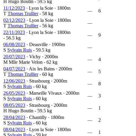
H
Hugo Boutin
- 59.5 kg
11/12/2023
·
Lyon la Soie
·
1800m
—
6
T
Thomas Trullier
- 58 kg
02/12/2023
·
Lyon la Soie
·
1800m
—
T
Thomas Trullier
- 56 kg
22/11/2023
·
Lyon la Soie
·
1800m
—
9
- 56.5 kg
06/08/2023
·
Deauville
·
1900m
—
S
Sylvain Ruis
- 59.5 kg
20/07/2023
·
Vichy
·
2000m
—
4
M
Mlle Marie Velon
- 62 kg
04/07/2023
·
Aix les Bains
·
2000m
—
5
T
Thomas Trullier
- 60 kg
12/06/2023
·
Strasbourg
·
2000m
—
8
S
Sylvain Ruis
- 60 kg
26/05/2023
·
Marseille Vivaux
·
2000m
—
3
S
Sylvain Ruis
- 60 kg
08/05/2023
·
Strasbourg
·
2000m
—
1
H
Hugo Boutin
- 59.5 kg
28/04/2023
·
Chantilly
·
1800m
—
2
S
Sylvain Ruis
- 60 kg
08/04/2023
·
Lyon la Soie
·
1800m
—
1
S
Sylvain Ruis
- 59 kg