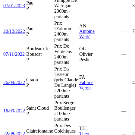
Philippe De
Pau
07/01/2023
Watrigant
—
3
P
2000m ·
partants
Prix
AN
Pau
D'oloron
20/12/2022
Antoine
—
7
P
2400m ·
Werlé
partants
Prix De
Bordeaux le
OL
Verdelais
07/11/2022
Bouscat
Olivier
—
2400m ·
P
Peslier
partants
Prix Ets
Lesieur
FA
Craon
(prix Claude
26/09/2022
Fabrice
—
4
P
De Langle)
Veron
2200m ·
partants
Prix Serge
Saint Cloud
Boullenger
16/09/2022
—
P
2100m ·
partants
Prix Des
TH
Clairefontaine
Colchiques
22/08/2022
Théo
—
2