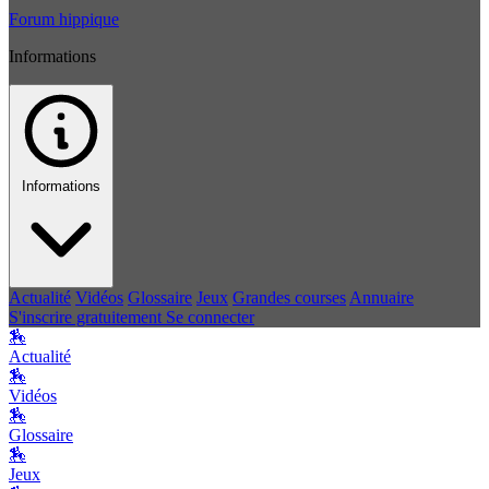
Forum hippique
Informations
Informations
Actualité
Vidéos
Glossaire
Jeux
Grandes courses
Annuaire
S'inscrire gratuitement
Se connecter
🏇
Actualité
🏇
Vidéos
🏇
Glossaire
🏇
Jeux