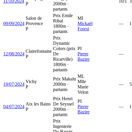
11/10/2024
10/1
3
P
2000m ·
partants
Prix Emile
Salon de
MI
Ribal
09/09/2024
Provence
Mickaël
—
1
1800m ·
P
Forest
partants
Prix
Dynamic
Colors (prix
PI
Clairefontaine
12/08/2024
De
Pierre
—
P
Ricarville)
Bazire
1800m ·
partants
ML
Prix Makalu
Vichy
Mlle
19/07/2024
2000m ·
—
5
P
Marie
partants
Velon
Prix Henri
PI
Aix les Bains
De Seyssel
04/07/2024
Pierre
—
1
P
2000m ·
Bazire
partants
Prix
Ingenierie
Du Bassin