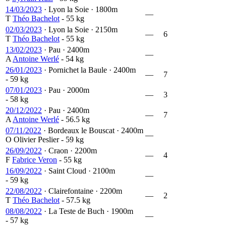
14/03/2023
·
Lyon la Soie
·
1800m
—
T
Théo Bachelot
- 55 kg
02/03/2023
·
Lyon la Soie
·
2150m
—
6
T
Théo Bachelot
- 55 kg
13/02/2023
·
Pau
·
2400m
—
A
Antoine Werlé
- 54 kg
26/01/2023
·
Pornichet la Baule
·
2400m
—
7
- 59 kg
07/01/2023
·
Pau
·
2000m
—
3
- 58 kg
20/12/2022
·
Pau
·
2400m
—
7
A
Antoine Werlé
- 56.5 kg
07/11/2022
·
Bordeaux le Bouscat
·
2400m
—
O
Olivier Peslier
- 59 kg
26/09/2022
·
Craon
·
2200m
—
4
F
Fabrice Veron
- 55 kg
16/09/2022
·
Saint Cloud
·
2100m
—
- 59 kg
22/08/2022
·
Clairefontaine
·
2200m
—
2
T
Théo Bachelot
- 57.5 kg
08/08/2022
·
La Teste de Buch
·
1900m
—
- 57 kg