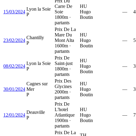
Prix Du
Carre De
HU
Lyon la Soie
15/03/2024
Soie
Hugo
—
4
P
1800m ·
Boutin
partants
Prix De La
Mare Du
HU
Chantilly
23/02/2024
Mont Alta
Hugo
—
5
P
1600m ·
Boutin
partants
Prix De
HU
Lyon la Soie
Saint-just
08/02/2024
Hugo
—
3
P
1800m ·
Boutin
partants
Prix Des
Cagnes sur
HU
Glycines
30/01/2024
Mer
Hugo
—
3
2000m ·
P
Boutin
partants
Prix De
L'hotel
HU
Deauville
12/01/2024
Atlantique
Hugo
—
7
P
1900m ·
Boutin
partants
Prix De La
TH