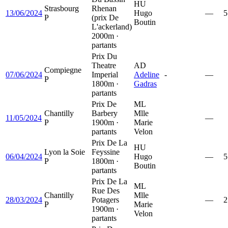
HU
Strasbourg
Rhenan
13/06/2024
Hugo
—
5
P
(prix De
Boutin
L'ackerland)
2000m ·
partants
Prix Du
Theatre
AD
Compiegne
07/06/2024
Imperial
Adeline
-
—
P
1800m ·
Gadras
partants
Prix De
ML
Chantilly
Barbery
Mlle
11/05/2024
—
P
1900m ·
Marie
partants
Velon
Prix De La
HU
Lyon la Soie
Feyssine
06/04/2024
Hugo
—
5
P
1800m ·
Boutin
partants
Prix De La
ML
Rue Des
Chantilly
Mlle
28/03/2024
Potagers
—
2
P
Marie
1900m ·
Velon
partants