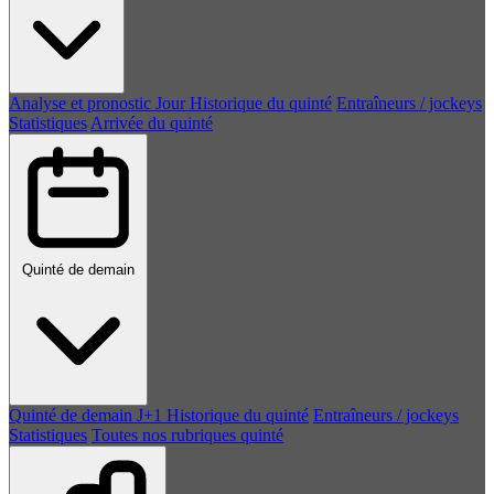
Analyse et pronostic
Jour
Historique du quinté
Entraîneurs / jockeys
Statistiques
Arrivée du quinté
Quinté de demain
Quinté de demain
J+1
Historique du quinté
Entraîneurs / jockeys
Statistiques
Toutes nos rubriques quinté