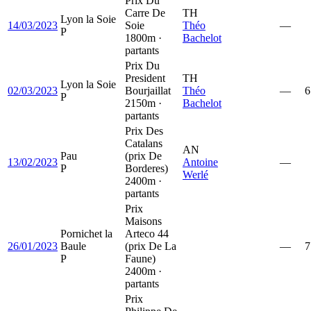
Prix Du
Carre De
TH
Lyon la Soie
14/03/2023
Soie
Théo
—
P
1800m ·
Bachelot
partants
Prix Du
President
TH
Lyon la Soie
02/03/2023
Bourjaillat
Théo
—
6
P
2150m ·
Bachelot
partants
Prix Des
Catalans
AN
Pau
(prix De
13/02/2023
Antoine
—
P
Borderes)
Werlé
2400m ·
partants
Prix
Maisons
Pornichet la
Arteco 44
26/01/2023
Baule
(prix De La
—
7
P
Faune)
2400m ·
partants
Prix