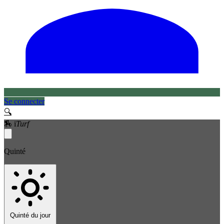
Se connecter
🔍
🏇
i
Turf
Quinté
Quinté du jour