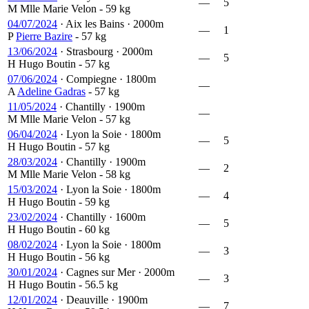
—
5
M
Mlle Marie Velon
- 59 kg
04/07/2024
·
Aix les Bains
·
2000m
—
1
P
Pierre Bazire
- 57 kg
13/06/2024
·
Strasbourg
·
2000m
—
5
H
Hugo Boutin
- 57 kg
07/06/2024
·
Compiegne
·
1800m
—
A
Adeline Gadras
- 57 kg
11/05/2024
·
Chantilly
·
1900m
—
M
Mlle Marie Velon
- 57 kg
06/04/2024
·
Lyon la Soie
·
1800m
—
5
H
Hugo Boutin
- 57 kg
28/03/2024
·
Chantilly
·
1900m
—
2
M
Mlle Marie Velon
- 58 kg
15/03/2024
·
Lyon la Soie
·
1800m
—
4
H
Hugo Boutin
- 59 kg
23/02/2024
·
Chantilly
·
1600m
—
5
H
Hugo Boutin
- 60 kg
08/02/2024
·
Lyon la Soie
·
1800m
—
3
H
Hugo Boutin
- 56 kg
30/01/2024
·
Cagnes sur Mer
·
2000m
—
3
H
Hugo Boutin
- 56.5 kg
12/01/2024
·
Deauville
·
1900m
—
7