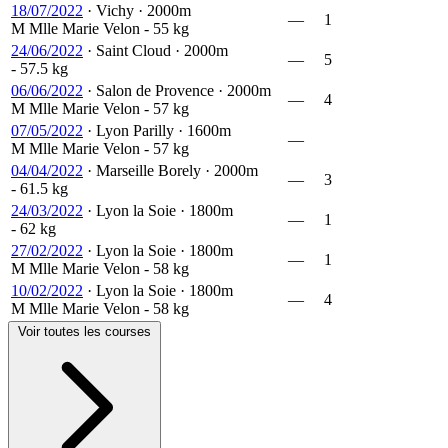
18/07/2022
·
Vichy
·
2000m
—
1
M
Mlle Marie Velon
- 55 kg
24/06/2022
·
Saint Cloud
·
2000m
—
5
- 57.5 kg
06/06/2022
·
Salon de Provence
·
2000m
—
4
M
Mlle Marie Velon
- 57 kg
07/05/2022
·
Lyon Parilly
·
1600m
—
M
Mlle Marie Velon
- 57 kg
04/04/2022
·
Marseille Borely
·
2000m
—
3
- 61.5 kg
24/03/2022
·
Lyon la Soie
·
1800m
—
1
- 62 kg
27/02/2022
·
Lyon la Soie
·
1800m
—
1
M
Mlle Marie Velon
- 58 kg
10/02/2022
·
Lyon la Soie
·
1800m
—
4
M
Mlle Marie Velon
- 58 kg
Voir toutes les courses