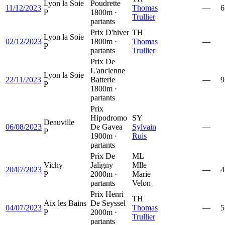
Lyon la Soie
Poudrette
11/12/2023
Thomas
—
6
P
1800m ·
Trullier
partants
Prix D'hiver
TH
Lyon la Soie
02/12/2023
1800m ·
Thomas
—
P
partants
Trullier
Prix De
L'ancienne
Lyon la Soie
22/11/2023
Batterie
—
9
P
1800m ·
partants
Prix
Hipodromo
SY
Deauville
06/08/2023
De Gavea
Sylvain
—
P
1900m ·
Ruis
partants
Prix De
ML
Vichy
Jaligny
Mlle
20/07/2023
—
4
P
2000m ·
Marie
partants
Velon
Prix Henri
TH
Aix les Bains
De Seyssel
04/07/2023
Thomas
—
5
P
2000m ·
Trullier
partants