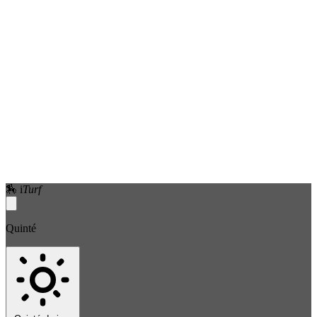
🏇
i
Turf
Quinté