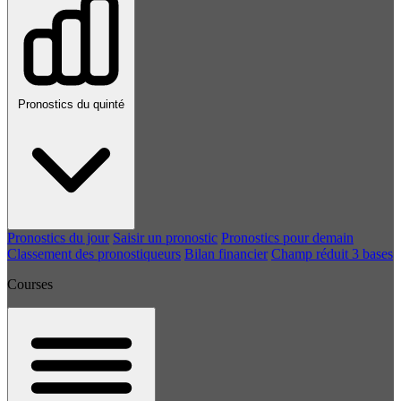
Pronostics du quinté
Pronostics du jour
Saisir un pronostic
Pronostics pour demain
Classement des pronostiqueurs
Bilan financier
Champ réduit 3 bases
Courses