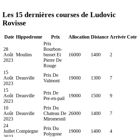
Les 15 dernières courses de Ludovic
Rovisse
Date
Hippodrome
Prix
Allocation
Distance
Arrivée
Cote
Prix
28
Bourbon-
Août
Moulins
busset Et
16000
1400
2
2023
Pierre De
Rouge
15
Prix De
Août
Deauville
19000
1300
7
Valmont
2023
15
Prix De
Août
Deauville
19000
1500
9
Pre-en-pail
2023
10
Prix Du
Août
Deauville
Chateau De
26000
1400
7
2023
Miromesnil
24
Prix Du
Juillet
Compiegne
19000
1400
4
Polygone
2023